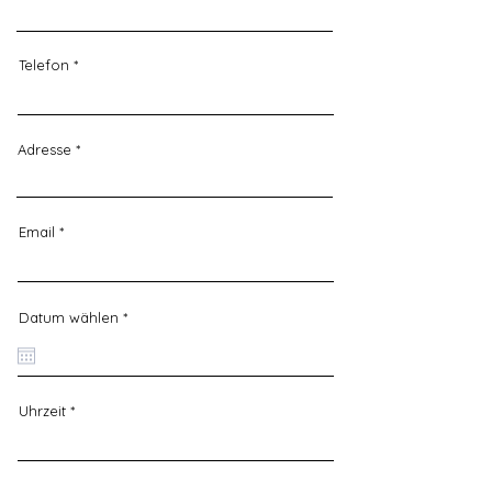
Telefon
Adresse
Email
r
Datum wählen
*
e
q
u
i
r
e
Uhrzeit
d