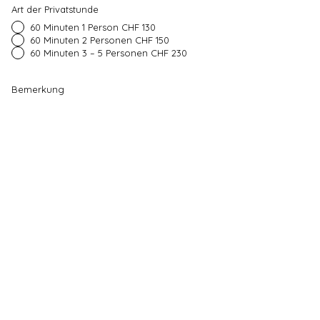
Art der Privatstunde
60 Minuten 1 Person CHF 130
60 Minuten 2 Personen CHF 150
60 Minuten 3 – 5 Personen CHF 230
Bemerkung
Ich habe die AGB's zur Kenntnis
genommen.
AGB's
Anfrage senden